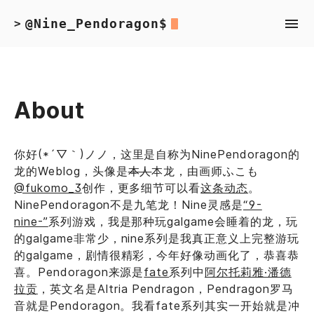
@Nine_Pendoragon$
>
About
你好(*´▽｀)ノノ，这里是自称为NinePendoragon的
龙的Weblog，头像是
本人
本龙，由画师ふこも
@fukomo_3
创作，更多细节可以看
这条动态
。
NinePendoragon不是九笔龙！Nine灵感是
“9-
nine-”
系列游戏，我是那种玩galgame会睡着的龙，玩
的galgame非常少，nine系列是我真正意义上完整游玩
的galgame，剧情很精彩，今年好像动画化了，恭喜恭
喜。Pendoragon来源是
fate
系列中
阿尔托莉雅·潘德
拉贡
，英文名是Altria Pendragon，Pendragon罗马
音就是Pendoragon。我看fate系列其实一开始就是冲